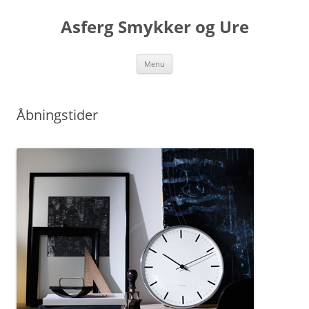
Asferg Smykker og Ure
Hop
Menu
til
indhold
Åbningstider